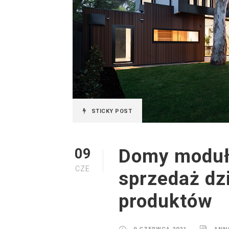
STICKY POST
Domy moduło
09
CZE
sprzedaż dz
produktów