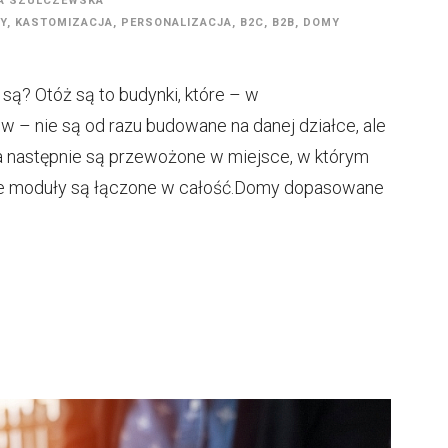
A SZULCZEWSKA
Y
,
KASTOMIZACJA
,
PERSONALIZACJA
,
B2C
,
B2B
,
DOMY
ą? Otóż są to budynki, które – w
 – nie są od razu budowane na danej działce, ale
 a następnie są przewożone w miejsce, w którym
ne moduły są łączone w całość.Domy dopasowane