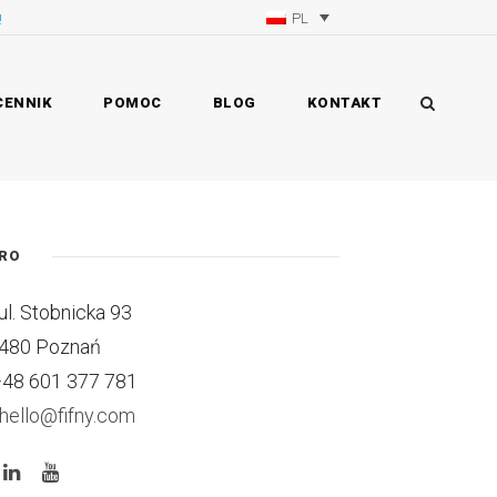
PL
!
CENNIK
POMOC
BLOG
KONTAKT
URO
l. Stobnicka 93
480 Poznań
48 601 377 781
hello@fifny.com