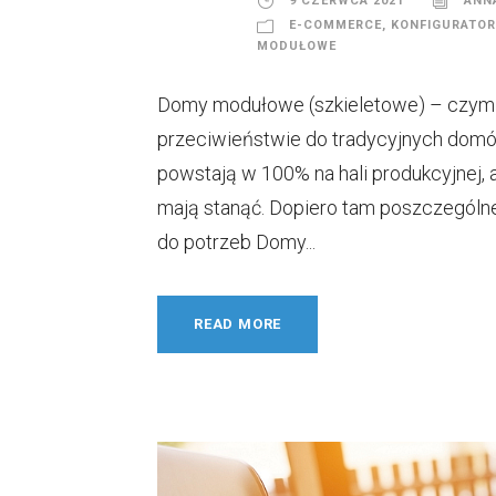
9 CZERWCA 2021
ANN
E-COMMERCE
,
KONFIGURATOR
MODUŁOWE
Domy modułowe (szkieletowe) – czym s
przeciwieństwie do tradycyjnych domów
powstają w 100% na hali produkcyjnej,
mają stanąć. Dopiero tam poszczegól
do potrzeb Domy...
READ MORE