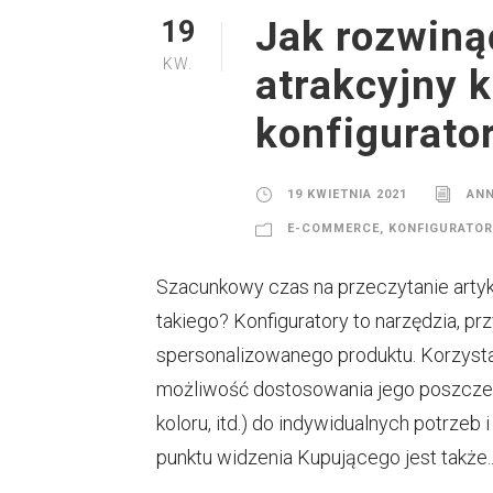
Jak rozwiną
19
KW.
atrakcyjny 
konfigurato
19 KWIETNIA 2021
AN
E-COMMERCE
,
KONFIGURATOR
Szacunkowy czas na przeczytanie artyku
takiego? Konfiguratory to narzędzia, p
spersonalizowanego produktu. Korzyst
możliwość dostosowania jego poszczegó
koloru, itd.) do indywidualnych potrzeb
punktu widzenia Kupującego jest także..