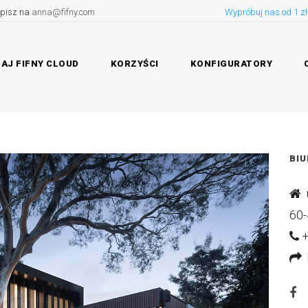
pisz na
anna@fifny.com
Wypróbuj nas od 1 zł
AJ FIFNY CLOUD
KORZYŚCI
KONFIGURATORY
BI
u
60-
+