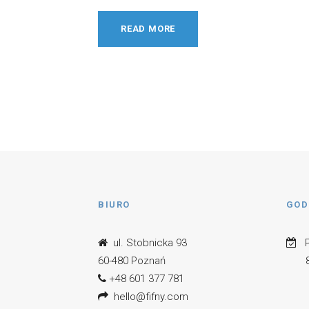
READ MORE
BIURO
GOD
ul. Stobnicka 93
Po
60-480 Poznań
8.0
+48 601 377 781
hello@fifny.com