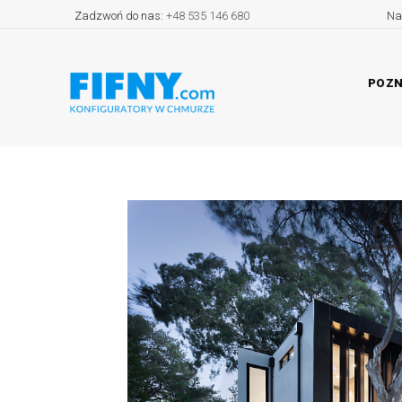
Zadzwoń do nas:
+48 535 146 680
Na
POZN