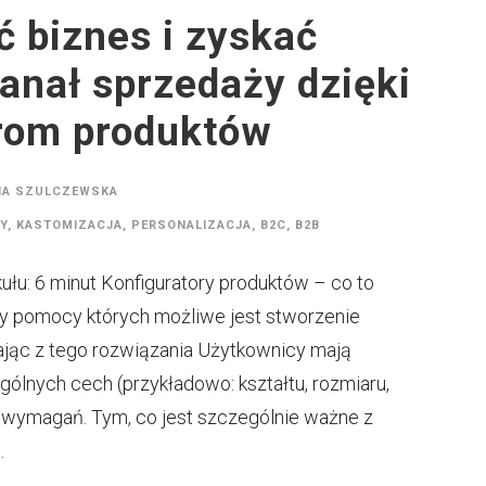
ć biznes i zyskać
kanał sprzedaży dzięki
rom produktów
NA SZULCZEWSKA
Y
,
KASTOMIZACJA
,
PERSONALIZACJA
,
B2C
,
B2B
łu: 6 minut Konfiguratory produktów – co to
rzy pomocy których możliwe jest stworzenie
ając z tego rozwiązania Użytkownicy mają
lnych cech (przykładowo: kształtu, rozmiaru,
 i wymagań. Tym, co jest szczególnie ważne z
.